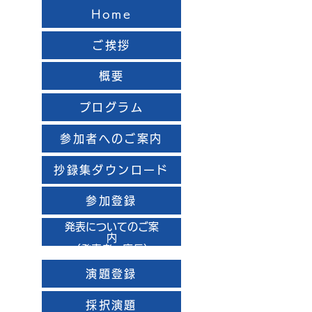
Home
ご挨拶
概要
プログラム
参加者へのご案内
抄録集ダウンロード
参加登録
発表についてのご案
内
（発表者・座長）
演題登録
採択演題