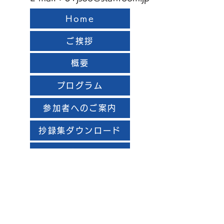
Home
ご挨拶
概要
プログラム
参加者へのご案内
抄録集ダウンロード
参加登録
発表についてのご案
内
（発表者・座長）
演題登録